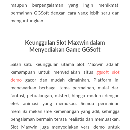
maupun berpengalaman yang ingin menikmati
permainan GGSoft dengan cara yang lebih seru dan
menguntungkan.
Keunggulan Slot Maxwin dalam
Menyediakan Game GGSoft
Salah satu keunggulan utama Slot Maxwin adalah
kemampuan untuk menyediakan situs
ggsoft slot
demo
gacor dan mudah dimainkan. Platform ini
menawarkan berbagai tema permainan, mulai dari
fantasi, petualangan, misteri, hingga modern dengan
efek animasi yang memukau. Semua permainan
memiliki mekanisme kemenangan yang adil, sehingga
pengalaman bermain terasa realistis dan memuaskan.
Slot Maxwin juga menyediakan versi demo untuk