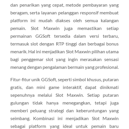
dan penarikan yang cepat, metode pembayaran yang
beragam, serta layanan pelanggan responsif membuat
platform ini mudah diakses oleh semua kalangan
pemain. Slot Maxwin juga memastikan setiap
permainan GGSoft tersedia dalam versi terbaru,
termasuk slot dengan RTP tinggi dan berbagai bonus
menarik. Hal ini menjadikan Slot Maxwin pilihan utama
bagi penggemar slot yang ingin merasakan sensasi
menang dengan pengalaman bermain yang profesional.
Fitur-fitur unik GGSoft, seperti simbol khusus, putaran
gratis, dan mini game interaktif, dapat dinikmati
sepenuhnya melalui Slot Maxwin. Setiap putaran
gulungan tidak hanya menegangkan, tetapi juga
memberi peluang strategi dan keberuntungan yang
seimbang. Kombinasi ini menjadikan Slot Maxwin
sebagai platform yang ideal untuk pemain baru