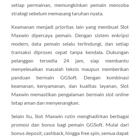
setiap permainan, memungkinkan pemain mencoba
strategi sebelum memasang taruhan nyata.
Keamanan menjadi prioritas lain yang membuat Slot
Maxwin dipercaya pemain. Dengan sistem enkripsi
modern, data pemain selalu terlindungi, dan setiap
transaksi diproses cepat tanpa kendala. Dukungan
pelanggan tersedia 24 jam, siap membantu
menyelesaikan masalah teknis maupun memberikan
panduan bermain GGSoft. Dengan kombinasi
keamanan, kenyamanan, dan kualitas layanan, Slot
Maxwin memastikan pengalaman bermain slot online
tetap aman dan menyenangkan.
Selain itu, Slot Maxwin rutin menghadirkan berbagai
promosi dan bonus bagi pemain GGSoft. Mulai dari
bonus deposit, cashback, hingga free spin, semua dapat