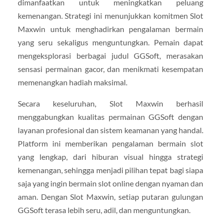
dimanfaatkan untuk meningkatkan peluang
kemenangan. Strategi ini menunjukkan komitmen Slot
Maxwin untuk menghadirkan pengalaman bermain
yang seru sekaligus menguntungkan. Pemain dapat
mengeksplorasi berbagai judul GGSoft, merasakan
sensasi permainan gacor, dan menikmati kesempatan
memenangkan hadiah maksimal.
Secara keseluruhan, Slot Maxwin berhasil
menggabungkan kualitas permainan GGSoft dengan
layanan profesional dan sistem keamanan yang handal.
Platform ini memberikan pengalaman bermain slot
yang lengkap, dari hiburan visual hingga strategi
kemenangan, sehingga menjadi pilihan tepat bagi siapa
saja yang ingin bermain slot online dengan nyaman dan
aman. Dengan Slot Maxwin, setiap putaran gulungan
GGSoft terasa lebih seru, adil, dan menguntungkan.