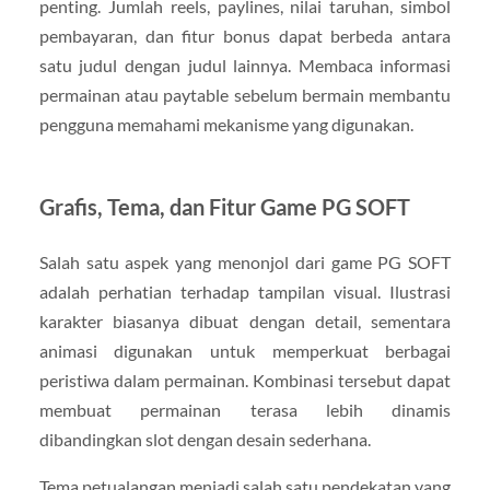
penting. Jumlah reels, paylines, nilai taruhan, simbol
pembayaran, dan fitur bonus dapat berbeda antara
satu judul dengan judul lainnya. Membaca informasi
permainan atau paytable sebelum bermain membantu
pengguna memahami mekanisme yang digunakan.
Grafis, Tema, dan Fitur Game PG SOFT
Salah satu aspek yang menonjol dari game PG SOFT
adalah perhatian terhadap tampilan visual. Ilustrasi
karakter biasanya dibuat dengan detail, sementara
animasi digunakan untuk memperkuat berbagai
peristiwa dalam permainan. Kombinasi tersebut dapat
membuat permainan terasa lebih dinamis
dibandingkan slot dengan desain sederhana.
Tema petualangan menjadi salah satu pendekatan yang