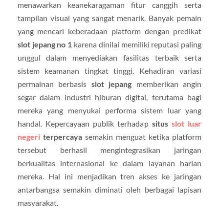
menawarkan keanekaragaman fitur canggih serta
tampilan visual yang sangat menarik. Banyak pemain
yang mencari keberadaan platform dengan predikat
slot jepang no 1
karena dinilai memiliki reputasi paling
unggul dalam menyediakan fasilitas terbaik serta
sistem keamanan tingkat tinggi. Kehadiran variasi
permainan berbasis
slot jepang
memberikan angin
segar dalam industri hiburan digital, terutama bagi
mereka yang menyukai performa sistem luar yang
handal. Kepercayaan publik terhadap
situs
slot luar
negeri
terpercaya
semakin menguat ketika platform
tersebut berhasil mengintegrasikan jaringan
berkualitas internasional ke dalam layanan harian
mereka. Hal ini menjadikan tren akses ke jaringan
antarbangsa semakin diminati oleh berbagai lapisan
masyarakat.