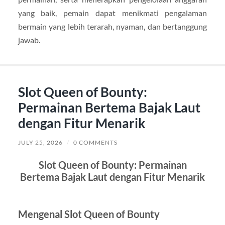
yang baik, pemain dapat menikmati pengalaman
bermain yang lebih terarah, nyaman, dan bertanggung
jawab.
Slot Queen of Bounty:
Permainan Bertema Bajak Laut
dengan Fitur Menarik
JULY 25, 2026
/
0 COMMENTS
Slot Queen of Bounty: Permainan
Bertema Bajak Laut dengan Fitur Menarik
Mengenal Slot Queen of Bounty