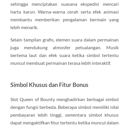
sehingga menciptakan suasana ekspedisi mencari
harta karun. Warna-warna cerah serta efek animasi
membantu memberikan pengalaman bermain yang
lebih menarik.
Selain tampilan grafis, elemen suara dalam permainan
juga mendukung atmosfer petualangan. Musik
bertema laut dan efek suara ketika simbol tertentu
muncul membuat permainan terasa lebih interaktif.
Simbol Khusus dan Fitur Bonus
Slot Queen of Bounty menghadirkan berbagai simbol
dengan fungsi berbeda. Beberapa simbol memiliki nilai
pembayaran lebih tinggi, sementara simbol khusus
dapat mengaktifkan fitur tertentu ketika muncul dalam