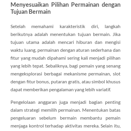
Menyesuaikan Pilihan Permainan dengan
Tujuan Bermain
Setelah memahami karakteristik diri, langkah
berikutnya adalah menentukan tujuan bermain. Jika
tujuan utama adalah mencari hiburan dan mengisi
waktu luang, permainan dengan aturan sederhana dan
fitur yang mudah dipahami sering kali menjadi pilihan
yang lebih tepat. Sebaliknya, bagi pemain yang senang
mengeksplorasi berbagai mekanisme permainan, slot
dengan fitur bonus, putaran gratis, atau simbol khusus
dapat memberikan pengalaman yang lebih variatif.
Pengelolaan anggaran juga menjadi bagian penting
dalam strategi memilih permainan. Menentukan batas
pengeluaran sebelum bermain membantu pemain
menjaga kontrol terhadap aktivitas mereka. Selain itu,