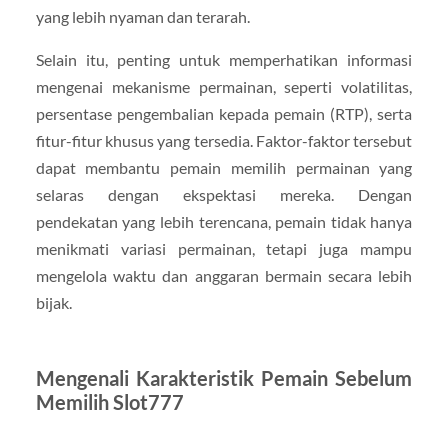
yang lebih nyaman dan terarah.
Selain itu, penting untuk memperhatikan informasi
mengenai mekanisme permainan, seperti volatilitas,
persentase pengembalian kepada pemain (RTP), serta
fitur-fitur khusus yang tersedia. Faktor-faktor tersebut
dapat membantu pemain memilih permainan yang
selaras dengan ekspektasi mereka. Dengan
pendekatan yang lebih terencana, pemain tidak hanya
menikmati variasi permainan, tetapi juga mampu
mengelola waktu dan anggaran bermain secara lebih
bijak.
Mengenali Karakteristik Pemain Sebelum
Memilih Slot777