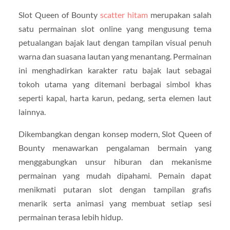
Slot Queen of Bounty
scatter hitam
merupakan salah
satu permainan slot online yang mengusung tema
petualangan bajak laut dengan tampilan visual penuh
warna dan suasana lautan yang menantang. Permainan
ini menghadirkan karakter ratu bajak laut sebagai
tokoh utama yang ditemani berbagai simbol khas
seperti kapal, harta karun, pedang, serta elemen laut
lainnya.
Dikembangkan dengan konsep modern, Slot Queen of
Bounty menawarkan pengalaman bermain yang
menggabungkan unsur hiburan dan mekanisme
permainan yang mudah dipahami. Pemain dapat
menikmati putaran slot dengan tampilan grafis
menarik serta animasi yang membuat setiap sesi
permainan terasa lebih hidup.