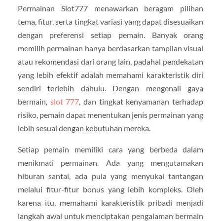
Permainan Slot777 menawarkan beragam pilihan
tema, fitur, serta tingkat variasi yang dapat disesuaikan
dengan preferensi setiap pemain. Banyak orang
memilih permainan hanya berdasarkan tampilan visual
atau rekomendasi dari orang lain, padahal pendekatan
yang lebih efektif adalah memahami karakteristik diri
sendiri terlebih dahulu. Dengan mengenali gaya
bermain,
slot 777
, dan tingkat kenyamanan terhadap
risiko, pemain dapat menentukan jenis permainan yang
lebih sesuai dengan kebutuhan mereka.
Setiap pemain memiliki cara yang berbeda dalam
menikmati permainan. Ada yang mengutamakan
hiburan santai, ada pula yang menyukai tantangan
melalui fitur-fitur bonus yang lebih kompleks. Oleh
karena itu, memahami karakteristik pribadi menjadi
langkah awal untuk menciptakan pengalaman bermain