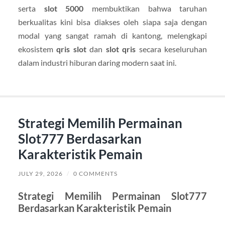
serta
slot 5000
membuktikan bahwa taruhan
berkualitas kini bisa diakses oleh siapa saja dengan
modal yang sangat ramah di kantong, melengkapi
ekosistem
qris slot
dan
slot qris
secara keseluruhan
dalam industri hiburan daring modern saat ini.
Strategi Memilih Permainan
Slot777 Berdasarkan
Karakteristik Pemain
JULY 29, 2026
/
0 COMMENTS
Strategi Memilih Permainan Slot777
Berdasarkan Karakteristik Pemain