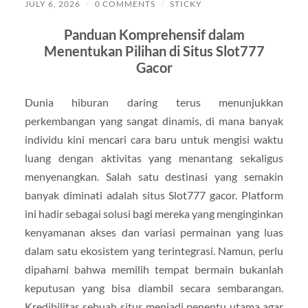
JULY 6, 2026
/
0 COMMENTS
/
STICKY
Panduan Komprehensif dalam
Menentukan Pilihan di Situs Slot777
Gacor
Dunia hiburan daring terus menunjukkan
perkembangan yang sangat dinamis, di mana banyak
individu kini mencari cara baru untuk mengisi waktu
luang dengan aktivitas yang menantang sekaligus
menyenangkan. Salah satu destinasi yang semakin
banyak diminati adalah situs Slot777 gacor. Platform
ini hadir sebagai solusi bagi mereka yang menginginkan
kenyamanan akses dan variasi permainan yang luas
dalam satu ekosistem yang terintegrasi. Namun, perlu
dipahami bahwa memilih tempat bermain bukanlah
keputusan yang bisa diambil secara sembarangan.
Kredibilitas sebuah situs menjadi penentu utama agar