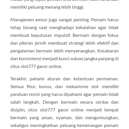
memiliki peluang menang lebih tinggi.
Manajemen emosi juga sangat penting. Pemain harus
tetap tenang saat menghadapi kekalahan agar tidak
membuat keputusan impulsif. Bermain dengan fokus
dan pikiran jernih membuat strategi lebih efektif dan
pengalaman bermain lebih menyenangkan. Kesabaran
dan konsistensi menjadi kunci sukses jangka panjang di
situs slot777 gacor online.
Terakhir, pahami aturan dan ketentuan permainan.
Semua fitur, bonus, dan mekanisme slot memiliki
panduan resmi yang harus dipahami agar pemain tidak
salah langkah. Dengan bermain secara cerdas dan
disiplin, situs slot777 gacor online menjadi tempat
bermain yang aman, nyaman, dan menguntungkan,
sekaligus meningkatkan peluang kemenangan pemain