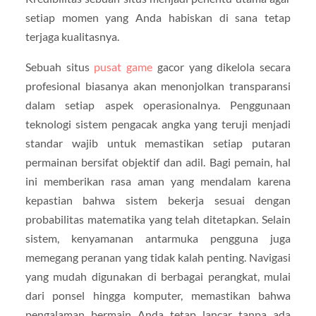
setiap momen yang Anda habiskan di sana tetap
terjaga kualitasnya.
Sebuah situs
pusat game
gacor yang dikelola secara
profesional biasanya akan menonjolkan transparansi
dalam setiap aspek operasionalnya. Penggunaan
teknologi sistem pengacak angka yang teruji menjadi
standar wajib untuk memastikan setiap putaran
permainan bersifat objektif dan adil. Bagi pemain, hal
ini memberikan rasa aman yang mendalam karena
kepastian bahwa sistem bekerja sesuai dengan
probabilitas matematika yang telah ditetapkan. Selain
sistem, kenyamanan antarmuka pengguna juga
memegang peranan yang tidak kalah penting. Navigasi
yang mudah digunakan di berbagai perangkat, mulai
dari ponsel hingga komputer, memastikan bahwa
pengalaman bermain Anda tetap lancar tanpa ada