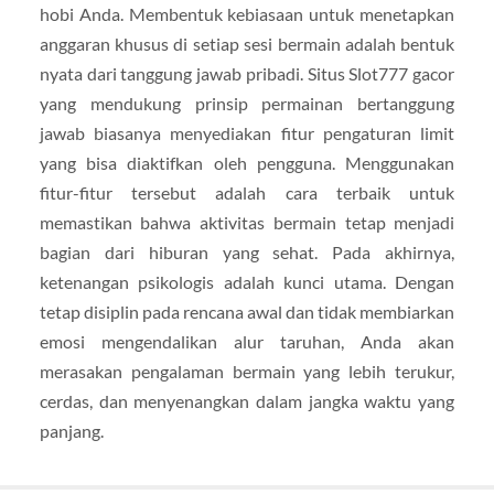
hobi Anda. Membentuk kebiasaan untuk menetapkan
anggaran khusus di setiap sesi bermain adalah bentuk
nyata dari tanggung jawab pribadi. Situs Slot777 gacor
yang mendukung prinsip permainan bertanggung
jawab biasanya menyediakan fitur pengaturan limit
yang bisa diaktifkan oleh pengguna. Menggunakan
fitur-fitur tersebut adalah cara terbaik untuk
memastikan bahwa aktivitas bermain tetap menjadi
bagian dari hiburan yang sehat. Pada akhirnya,
ketenangan psikologis adalah kunci utama. Dengan
tetap disiplin pada rencana awal dan tidak membiarkan
emosi mengendalikan alur taruhan, Anda akan
merasakan pengalaman bermain yang lebih terukur,
cerdas, dan menyenangkan dalam jangka waktu yang
panjang.