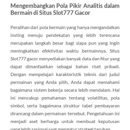
Mengembangkan Pola Pikir Analitis dalam
Bermain di Situs Slot777 Gacor
Peralihan dari pola bermain yang hanya mengandalkan
insting menuju pendekatan yang lebih terencana
merupakan langkah besar bagi siapa pun yang ingin
meningkatkan efektivitas waktu bermainnya. Situs
Slot777 gacor menyediakan banyak data dan fitur yang
dapat dimanfaatkan sebagai bahan riset pribadi.
Dengan mempelajari karakteristik teknis dari judul
permainan yang Anda pilih, Anda dapat memahami
bagaimana sistem bekerja secara lebih mendalam. Hal
ini mencakup pemahaman tentang volatilitas, pola
simbol, serta bagaimana struktur tabel pembayaran
dirancang dalam permainan tersebut. Pengetahuan ini
menjadi aset berharga untuk membuat keputusan
yang lebih rasional saat mengatur strategi taruhan.