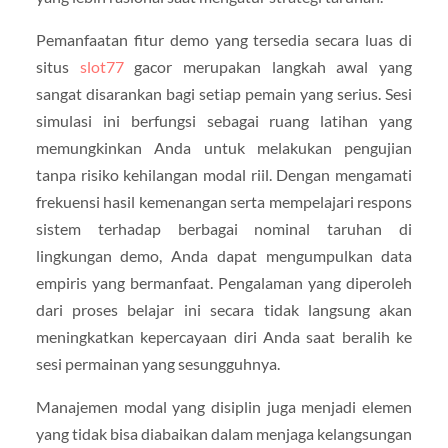
Pemanfaatan fitur demo yang tersedia secara luas di
situs
slot77
gacor merupakan langkah awal yang
sangat disarankan bagi setiap pemain yang serius. Sesi
simulasi ini berfungsi sebagai ruang latihan yang
memungkinkan Anda untuk melakukan pengujian
tanpa risiko kehilangan modal riil. Dengan mengamati
frekuensi hasil kemenangan serta mempelajari respons
sistem terhadap berbagai nominal taruhan di
lingkungan demo, Anda dapat mengumpulkan data
empiris yang bermanfaat. Pengalaman yang diperoleh
dari proses belajar ini secara tidak langsung akan
meningkatkan kepercayaan diri Anda saat beralih ke
sesi permainan yang sesungguhnya.
Manajemen modal yang disiplin juga menjadi elemen
yang tidak bisa diabaikan dalam menjaga kelangsungan