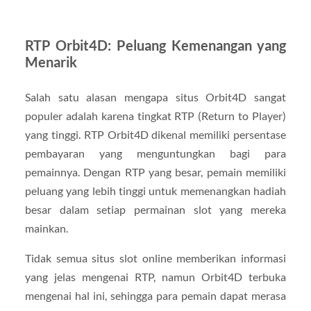
RTP Orbit4D: Peluang Kemenangan yang
Menarik
Salah satu alasan mengapa situs Orbit4D sangat
populer adalah karena tingkat RTP (Return to Player)
yang tinggi. RTP Orbit4D dikenal memiliki persentase
pembayaran yang menguntungkan bagi para
pemainnya. Dengan RTP yang besar, pemain memiliki
peluang yang lebih tinggi untuk memenangkan hadiah
besar dalam setiap permainan slot yang mereka
mainkan.
Tidak semua situs slot online memberikan informasi
yang jelas mengenai RTP, namun Orbit4D terbuka
mengenai hal ini, sehingga para pemain dapat merasa