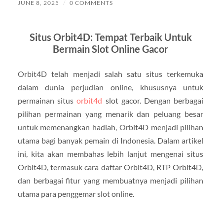
JUNE 8, 2025
/
0 COMMENTS
Situs Orbit4D: Tempat Terbaik Untuk
Bermain Slot Online Gacor
Orbit4D telah menjadi salah satu situs terkemuka
dalam dunia perjudian online, khususnya untuk
permainan situs
orbit4d
slot gacor. Dengan berbagai
pilihan permainan yang menarik dan peluang besar
untuk memenangkan hadiah, Orbit4D menjadi pilihan
utama bagi banyak pemain di Indonesia. Dalam artikel
ini, kita akan membahas lebih lanjut mengenai situs
Orbit4D, termasuk cara daftar Orbit4D, RTP Orbit4D,
dan berbagai fitur yang membuatnya menjadi pilihan
utama para penggemar slot online.