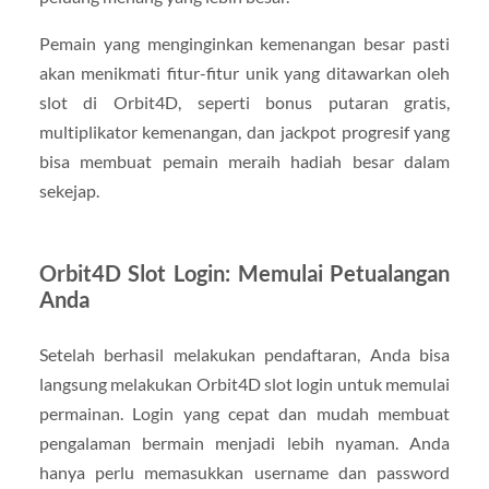
Pemain yang menginginkan kemenangan besar pasti
akan menikmati fitur-fitur unik yang ditawarkan oleh
slot di Orbit4D, seperti bonus putaran gratis,
multiplikator kemenangan, dan jackpot progresif yang
bisa membuat pemain meraih hadiah besar dalam
sekejap.
Orbit4D Slot Login: Memulai Petualangan
Anda
Setelah berhasil melakukan pendaftaran, Anda bisa
langsung melakukan Orbit4D slot login untuk memulai
permainan. Login yang cepat dan mudah membuat
pengalaman bermain menjadi lebih nyaman. Anda
hanya perlu memasukkan username dan password