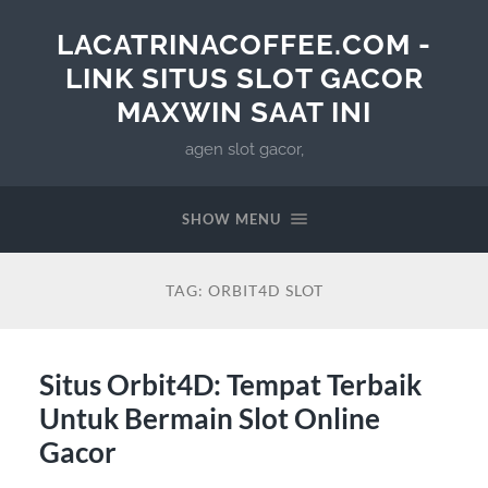
LACATRINACOFFEE.COM -
LINK SITUS SLOT GACOR
MAXWIN SAAT INI
agen slot gacor,
SHOW MENU
TAG:
ORBIT4D SLOT
Situs Orbit4D: Tempat Terbaik
Untuk Bermain Slot Online
Gacor