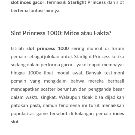
slot inces gacor
, termasuk
Starlight Princess
dan slot
bertema fantasi lainnya.
Slot Princess 1000: Mitos atau Fakta?
Istilah
slot princess 1000
sering muncul di forum
pemain sebagai julukan untuk Starlight Princess ketika
sedang dalam performa gacor—yakni dapat membayar
hingga 1000x lipat modal awal. Banyak testimoni
pemain yang mengklaim bahwa mereka berhasil
mendapatkan scatter beruntun dan pengganda besar
dalam waktu singkat. Walaupun tidak bisa dijadikan
patokan pasti, namun fenomena ini turut menaikkan
popularitas game tersebut di kalangan pemain
inces
slot
.