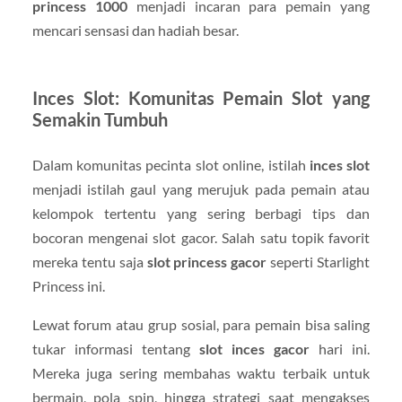
princess 1000
menjadi incaran para pemain yang
mencari sensasi dan hadiah besar.
Inces Slot: Komunitas Pemain Slot yang
Semakin Tumbuh
Dalam komunitas pecinta slot online, istilah
inces slot
menjadi istilah gaul yang merujuk pada pemain atau
kelompok tertentu yang sering berbagi tips dan
bocoran mengenai slot gacor. Salah satu topik favorit
mereka tentu saja
slot princess gacor
seperti Starlight
Princess ini.
Lewat forum atau grup sosial, para pemain bisa saling
tukar informasi tentang
slot inces gacor
hari ini.
Mereka juga sering membahas waktu terbaik untuk
bermain, pola spin, hingga strategi saat mengakses