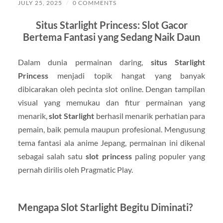
JULY 25, 2025
/
0 COMMENTS
Situs Starlight Princess: Slot Gacor
Bertema Fantasi yang Sedang Naik Daun
Dalam dunia permainan daring,
situs Starlight
Princess
menjadi topik hangat yang banyak
dibicarakan oleh pecinta slot online. Dengan tampilan
visual yang memukau dan fitur permainan yang
menarik,
slot Starlight
berhasil menarik perhatian para
pemain, baik pemula maupun profesional. Mengusung
tema fantasi ala anime Jepang, permainan ini dikenal
sebagai salah satu
slot princess
paling populer yang
pernah dirilis oleh Pragmatic Play.
Mengapa Slot Starlight Begitu Diminati?