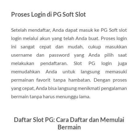
Proses Login di PG Soft Slot
Setelah mendaftar, Anda dapat masuk ke PG Soft slot
login melalui akun yang telah Anda buat. Proses login
ini sangat cepat dan mudah, cukup masukkan
username dan password yang Anda pilih saat
melakukan pendaftaran. Slot PG login juga
memudahkan Anda untuk langsung memasuki
permainan favorit tanpa hambatan. Dengan proses
yang cepat, Anda bisa langsung menikmati pengalaman
bermain tanpa harus menunggu lama.
Daftar Slot PG: Cara Daftar dan Memulai
Bermain