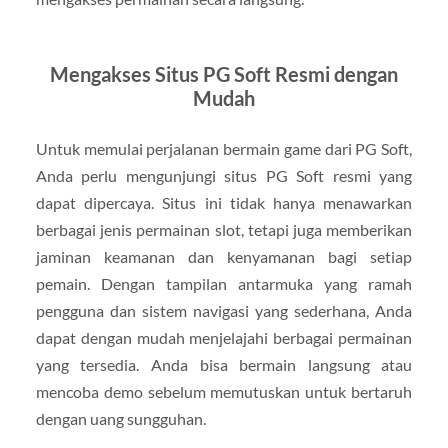
Mengakses Situs PG Soft Resmi dengan
Mudah
Untuk memulai perjalanan bermain game dari PG Soft,
Anda perlu mengunjungi situs PG Soft resmi yang
dapat dipercaya. Situs ini tidak hanya menawarkan
berbagai jenis permainan slot, tetapi juga memberikan
jaminan keamanan dan kenyamanan bagi setiap
pemain. Dengan tampilan antarmuka yang ramah
pengguna dan sistem navigasi yang sederhana, Anda
dapat dengan mudah menjelajahi berbagai permainan
yang tersedia. Anda bisa bermain langsung atau
mencoba demo sebelum memutuskan untuk bertaruh
dengan uang sungguhan.