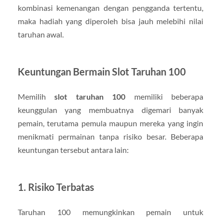
kombinasi kemenangan dengan pengganda tertentu,
maka hadiah yang diperoleh bisa jauh melebihi nilai
taruhan awal.
Keuntungan Bermain Slot Taruhan 100
Memilih
slot taruhan 100
memiliki beberapa
keunggulan yang membuatnya digemari banyak
pemain, terutama pemula maupun mereka yang ingin
menikmati permainan tanpa risiko besar. Beberapa
keuntungan tersebut antara lain:
1. Risiko Terbatas
Taruhan 100 memungkinkan pemain untuk