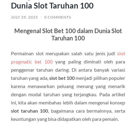
Dunia Slot Taruhan 100
JULY 29, 2025
/
0 COMMENTS
Mengenal Slot Bet 100 dalam Dunia Slot
Taruhan 100
Permainan slot merupakan salah satu jenis judi
slot
pragmatic bet 100
yang paling diminati oleh para
penggemar taruhan daring. Di antara banyak variasi
taruhan yang ada,
slot bet 100
menjadi pilihan populer
karena menawarkan peluang menang yang menarik
dengan modal taruhan yang terjangkau. Pada artikel
ini, kita akan membahas lebih dalam mengenai konsep
slot taruhan 100
, bagaimana cara bermainnya, serta
keuntungan yang bisa didapatkan oleh para pemain.