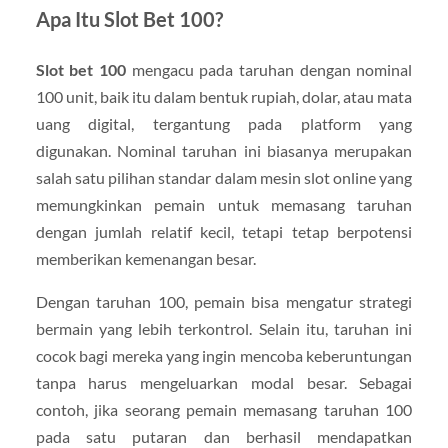
Apa Itu Slot Bet 100?
Slot bet 100
mengacu pada taruhan dengan nominal
100 unit, baik itu dalam bentuk rupiah, dolar, atau mata
uang digital, tergantung pada platform yang
digunakan. Nominal taruhan ini biasanya merupakan
salah satu pilihan standar dalam mesin slot online yang
memungkinkan pemain untuk memasang taruhan
dengan jumlah relatif kecil, tetapi tetap berpotensi
memberikan kemenangan besar.
Dengan taruhan 100, pemain bisa mengatur strategi
bermain yang lebih terkontrol. Selain itu, taruhan ini
cocok bagi mereka yang ingin mencoba keberuntungan
tanpa harus mengeluarkan modal besar. Sebagai
contoh, jika seorang pemain memasang taruhan 100
pada satu putaran dan berhasil mendapatkan