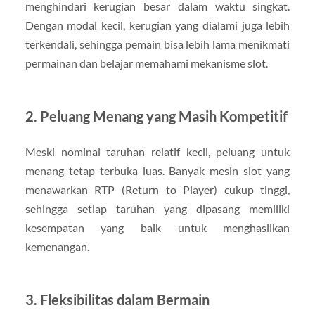
menghindari kerugian besar dalam waktu singkat.
Dengan modal kecil, kerugian yang dialami juga lebih
terkendali, sehingga pemain bisa lebih lama menikmati
permainan dan belajar memahami mekanisme slot.
2. Peluang Menang yang Masih Kompetitif
Meski nominal taruhan relatif kecil, peluang untuk
menang tetap terbuka luas. Banyak mesin slot yang
menawarkan RTP (Return to Player) cukup tinggi,
sehingga setiap taruhan yang dipasang memiliki
kesempatan yang baik untuk menghasilkan
kemenangan.
3. Fleksibilitas dalam Bermain