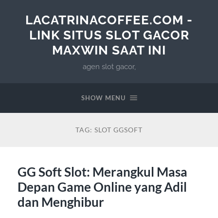
LACATRINACOFFEE.COM -
LINK SITUS SLOT GACOR
MAXWIN SAAT INI
agen slot gacor,
SHOW MENU
TAG:
SLOT GGSOFT
GG Soft Slot: Merangkul Masa
Depan Game Online yang Adil
dan Menghibur