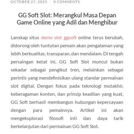
OCTOBER 27, 2025
/
0 COMMENTS
GG Soft Slot: Merangkul Masa Depan
Game Online yang Adil dan Menghibur
Lanskap situs
demo slot ggsoft
online terus berubah,
didorong oleh tuntutan pemain akan pengalaman yang
lebih berkualitas, transparan, dan mendalam. Di tengah
persaingan ketat ini, GG Soft Slot muncul bukan
sekadar sebagai pengikut tren, melainkan sebagai
perintis yang mendefinisikan ulang standar permainan
slot digital. Dengan fokus pada teknologi mutakhir,
keberagaman konten, dan prinsip keadilan yang kuat,
GG Soft berhasil membangun hubungan kepercayaan
dengan para pemainnya. Artikel ini akan
mengeksplorasi filosofi inti dan daya tarik
berkelanjutan dari permainan GG Soft Slot.