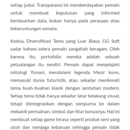
setiap judul. Transparansi ini memberdayakan pemain
untuk membuat keputusan yang informed
berdasarkan data, bukan hanya pada perasaan atau
keberuntungan semata.
Kedua, Diversifikasi Tema yang Luar Biasa. GG Soft
sadar bahwa selera pemain sangatlah beragam. Oleh
karena itu, portofolio mereka adalah sebuah
petualangan itu sendiri. Pemain dapat menjelajahi
mitologi Yunani, mendalami legenda Mesir kuno,
memasuki dunia futuristik, atau sekadar menikmati
tema buah-buahan klasik dengan sentuhan modern.
Setiap tema tidak hanya sekadar latar belakang visual,
tetapi diintegrasikan dengan sempurna ke dalam
mekanik permainan, simbol, dan fitur bonusnya. Hal ini
membuat setiap game terasa seperti produk seni yang
utuh dan menjaga kebaruan sehingga pemain tidak