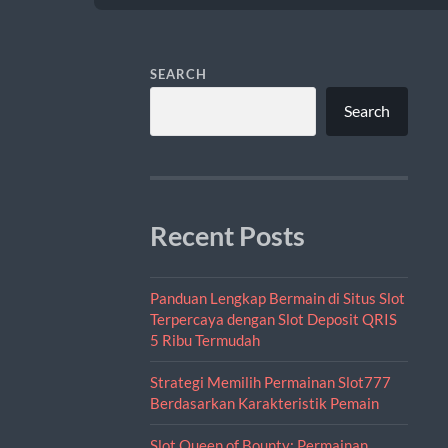
SEARCH
Search
Recent Posts
Panduan Lengkap Bermain di Situs Slot
Terpercaya dengan Slot Deposit QRIS
5 Ribu Termudah
Strategi Memilih Permainan Slot777
Berdasarkan Karakteristik Pemain
Slot Queen of Bounty: Permainan