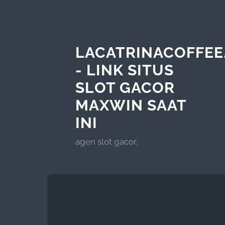
LACATRINACOFFEE
- LINK SITUS
SLOT GACOR
MAXWIN SAAT
INI
agen slot gacor,