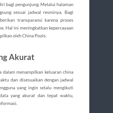
ndiri bagi pengunjung. Melalui halaman
ngsung sesuai jadwal resminya. Bagi
berikan transparansi karena proses
me. Hal ini meningkatkan kepercayaan
pilkan oleh China Pools.
ng Akurat
ya dalam menampilkan keluaran china
 waktu dan disesuaikan dengan jadwal
engguna yang ingin selalu mengikuti
data yang akurat dan tepat waktu,
nformasi.