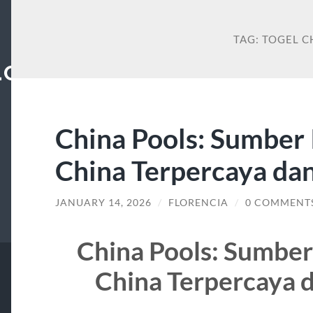
TAG:
TOGEL C
.COM
China Pools: Sumber 
China Terpercaya da
JANUARY 14, 2026
/
FLORENCIA
/
0 COMMENT
China Pools: Sumber
China Terpercaya 