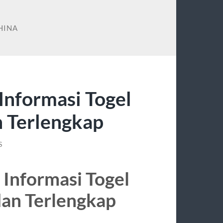
HINA
Informasi Togel
n Terlengkap
S
 Informasi Togel
dan Terlengkap