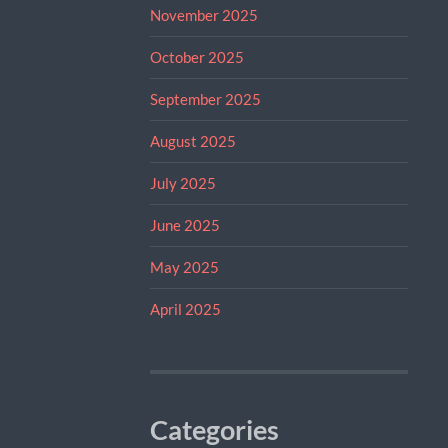
November 2025
October 2025
September 2025
August 2025
July 2025
June 2025
May 2025
April 2025
Categories