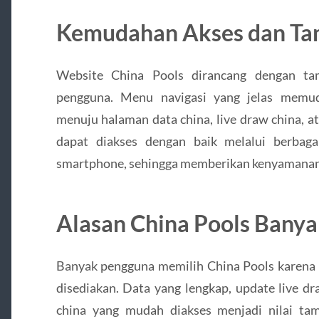
Kemudahan Akses dan Tam
Website China Pools dirancang dengan ta
pengguna. Menu navigasi yang jelas memu
menuju halaman data china, live draw china, ata
dapat diakses dengan baik melalui berbag
smartphone, sehingga memberikan kenyamanan 
Alasan China Pools Bany
Banyak pengguna memilih China Pools karena k
disediakan. Data yang lengkap, update live dr
china yang mudah diakses menjadi nilai ta