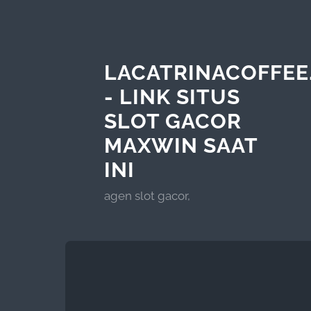
LACATRINACOFFEE
- LINK SITUS
SLOT GACOR
MAXWIN SAAT
INI
agen slot gacor,