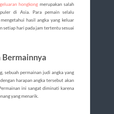
geluaran hongkong
merupakan salah
puler di Asia. Para pemain selalu
mengetahui hasil angka yang keluar
an setiap hari pada jam tertentu sesuai
a Bermainnya
g, sebuah permainan judi angka yang
 dengan harapan angka tersebut akan
Permainan ini sangat diminati karena
enang yang menarik.