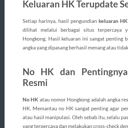
Keluaran HK Terupdate Se
Setiap harinya, hasil pengundian
keluaran HK
dilihat melalui berbagai situs terpercaya
Hongkong. Hasil keluaran ini sangat penting
angka yang dipasang berhasil menang atau tidak
No HK dan Pentingny
Resmi
No HK
atau nomor Hongkong adalah angka resm
HK. Memantau no HK sangat penting agar pema
atau hasil manipulasi. Oleh sebab itu, selalu 
yang terpercaya dan melakukan cross-check deng