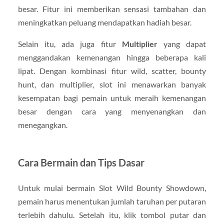
besar. Fitur ini memberikan sensasi tambahan dan
meningkatkan peluang mendapatkan hadiah besar.
Selain itu, ada juga fitur
Multiplier
yang dapat
menggandakan kemenangan hingga beberapa kali
lipat. Dengan kombinasi fitur wild, scatter, bounty
hunt, dan multiplier, slot ini menawarkan banyak
kesempatan bagi pemain untuk meraih kemenangan
besar dengan cara yang menyenangkan dan
menegangkan.
Cara Bermain dan Tips Dasar
Untuk mulai bermain Slot Wild Bounty Showdown,
pemain harus menentukan jumlah taruhan per putaran
terlebih dahulu. Setelah itu, klik tombol putar dan