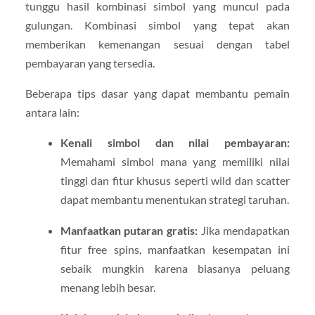
tunggu hasil kombinasi simbol yang muncul pada
gulungan. Kombinasi simbol yang tepat akan
memberikan kemenangan sesuai dengan tabel
pembayaran yang tersedia.
Beberapa tips dasar yang dapat membantu pemain
antara lain:
Kenali simbol dan nilai pembayaran:
Memahami simbol mana yang memiliki nilai
tinggi dan fitur khusus seperti wild dan scatter
dapat membantu menentukan strategi taruhan.
Manfaatkan putaran gratis:
Jika mendapatkan
fitur free spins, manfaatkan kesempatan ini
sebaik mungkin karena biasanya peluang
menang lebih besar.