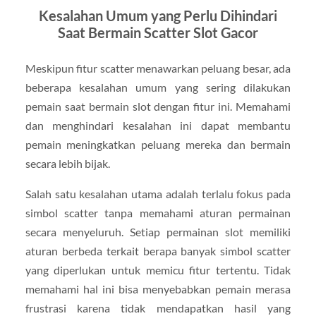
Kesalahan Umum yang Perlu Dihindari
Saat Bermain Scatter Slot Gacor
Meskipun fitur scatter menawarkan peluang besar, ada
beberapa kesalahan umum yang sering dilakukan
pemain saat bermain slot dengan fitur ini. Memahami
dan menghindari kesalahan ini dapat membantu
pemain meningkatkan peluang mereka dan bermain
secara lebih bijak.
Salah satu kesalahan utama adalah terlalu fokus pada
simbol scatter tanpa memahami aturan permainan
secara menyeluruh. Setiap permainan slot memiliki
aturan berbeda terkait berapa banyak simbol scatter
yang diperlukan untuk memicu fitur tertentu. Tidak
memahami hal ini bisa menyebabkan pemain merasa
frustrasi karena tidak mendapatkan hasil yang