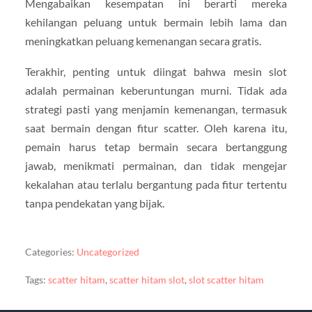
Mengabaikan kesempatan ini berarti mereka
kehilangan peluang untuk bermain lebih lama dan
meningkatkan peluang kemenangan secara gratis.
Terakhir, penting untuk diingat bahwa mesin slot
adalah permainan keberuntungan murni. Tidak ada
strategi pasti yang menjamin kemenangan, termasuk
saat bermain dengan fitur scatter. Oleh karena itu,
pemain harus tetap bermain secara bertanggung
jawab, menikmati permainan, dan tidak mengejar
kekalahan atau terlalu bergantung pada fitur tertentu
tanpa pendekatan yang bijak.
Categories:
Uncategorized
Tags:
scatter hitam
,
scatter hitam slot
,
slot scatter hitam