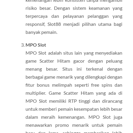
risiko besar. Dengan sistem keamanan yang
terpercaya dan pelayanan pelanggan yang
responsif, Slot88 menjadi pilihan utama bagi
banyak pemain.
MPO Slot
MPO Slot adalah situs lain yang menyediakan
game Scatter Hitam gacor dengan peluang
menang besar. Situs ini terkenal dengan
berbagai game menarik yang dilengkapi dengan
fitur bonus melimpah seperti free spins dan
multiplier. Game Scatter Hitam yang ada di
MPO Slot memiliki RTP tinggi dan dirancang
untuk memberi pemain kesempatan lebih besar
dalam meraih kemenangan. MPO Slot juga
menawarkan promo menarik untuk pemain
baru dan lama, sehingga memberikan lebih