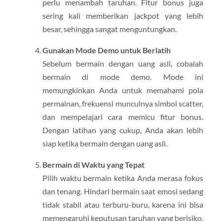
perlu menambah taruhan. Fitur bonus juga
sering kali memberikan jackpot yang lebih
besar, sehingga sangat menguntungkan.
Gunakan Mode Demo untuk Berlatih
Sebelum bermain dengan uang asli, cobalah
bermain di mode demo. Mode ini
memungkinkan Anda untuk memahami pola
permainan, frekuensi munculnya simbol scatter,
dan mempelajari cara memicu fitur bonus.
Dengan latihan yang cukup, Anda akan lebih
siap ketika bermain dengan uang asli.
Bermain di Waktu yang Tepat
Pilih waktu bermain ketika Anda merasa fokus
dan tenang. Hindari bermain saat emosi sedang
tidak stabil atau terburu-buru, karena ini bisa
memengaruhi keputusan taruhan yang berisiko.