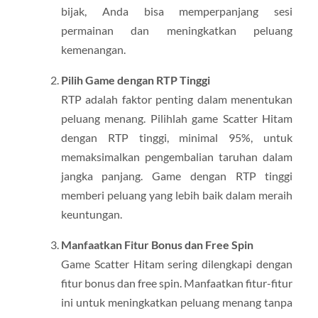
bijak, Anda bisa memperpanjang sesi
permainan dan meningkatkan peluang
kemenangan.
Pilih Game dengan RTP Tinggi
RTP adalah faktor penting dalam menentukan
peluang menang. Pilihlah game Scatter Hitam
dengan RTP tinggi, minimal 95%, untuk
memaksimalkan pengembalian taruhan dalam
jangka panjang. Game dengan RTP tinggi
memberi peluang yang lebih baik dalam meraih
keuntungan.
Manfaatkan Fitur Bonus dan Free Spin
Game Scatter Hitam sering dilengkapi dengan
fitur bonus dan free spin. Manfaatkan fitur-fitur
ini untuk meningkatkan peluang menang tanpa