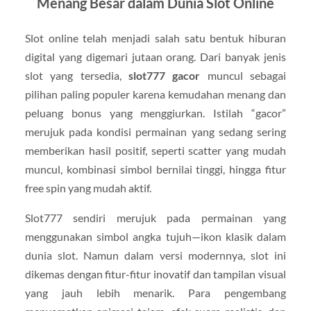
Menang Besar dalam Dunia Slot Online
Slot online telah menjadi salah satu bentuk hiburan
digital yang digemari jutaan orang. Dari banyak jenis
slot yang tersedia,
slot777 gacor
muncul sebagai
pilihan paling populer karena kemudahan menang dan
peluang bonus yang menggiurkan. Istilah “gacor”
merujuk pada kondisi permainan yang sedang sering
memberikan hasil positif, seperti scatter yang mudah
muncul, kombinasi simbol bernilai tinggi, hingga fitur
free spin yang mudah aktif.
Slot777 sendiri merujuk pada permainan yang
menggunakan simbol angka tujuh—ikon klasik dalam
dunia slot. Namun dalam versi modernnya, slot ini
dikemas dengan fitur-fitur inovatif dan tampilan visual
yang jauh lebih menarik. Para pengembang