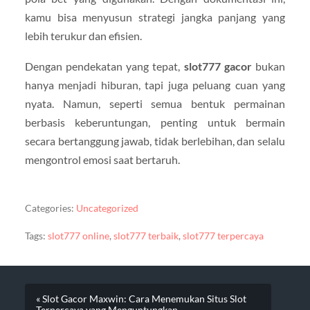
kamu bisa menyusun strategi jangka panjang yang
lebih terukur dan efisien.
Dengan pendekatan yang tepat,
slot777 gacor
bukan
hanya menjadi hiburan, tapi juga peluang cuan yang
nyata. Namun, seperti semua bentuk permainan
berbasis keberuntungan, penting untuk bermain
secara bertanggung jawab, tidak berlebihan, dan selalu
mengontrol emosi saat bertaruh.
Categories:
Uncategorized
Tags:
slot777 online
,
slot777 terbaik
,
slot777 terpercaya
« Slot Gacor Maxwin: Cara Menemukan Situs Slot