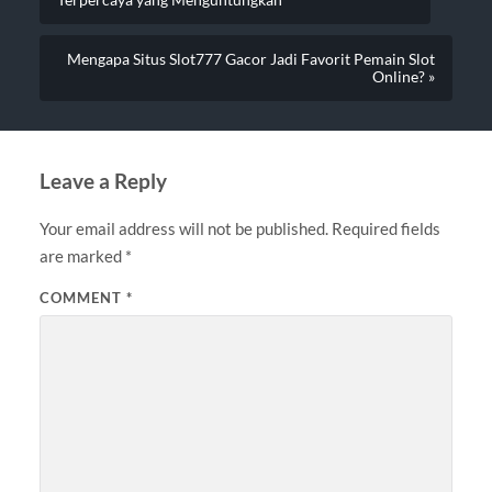
Terpercaya yang Menguntungkan
Mengapa Situs Slot777 Gacor Jadi Favorit Pemain Slot
Online? »
Leave a Reply
Your email address will not be published.
Required fields
are marked
*
COMMENT
*