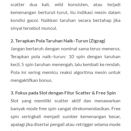
scatter dua kali, wild konsisten, atau terjadi
kemenangan berturut-turut, itu indikasi mesin dalam
kondisi gacor. Naikkan taruhan secara bertahap jika
sinyal tersebut muncul.
2. Terapkan Pola Taruhan Naik–Turun (Zigzag)
Jangan bertaruh dengan nominal sama terus-menerus.
Terapkan pola naik–turun: 10 spin dengan taruhan
kecil, 5 spin taruhan menengah, lalu kembali ke rendah.
Pola ini sering memicu reaksi algoritma mesin untuk
mengaktifkan bonus.
3. Fokus pada Slot dengan Fitur Scatter & Free Spin
Slot yang memiliki scatter aktif dan menawarkan
banyak mode free spin sangat direkomendasikan. Free
spin seringkali menjadi sumber kemenangan besar,
apalagi jika disertai pengali atau retrigger selama mode